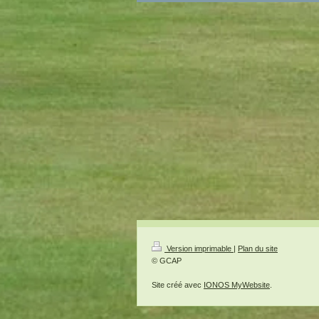
Version imprimable
|
Plan du site
© GCAP
Site créé avec
IONOS MyWebsite
.