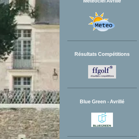
Météociel Avrillé
Résultats Compétitions
Blue Green - Avrillé