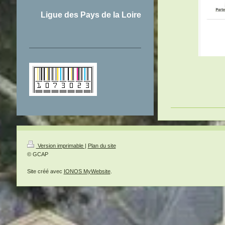
Ligue des Pays de la Loire
Version imprimable
|
Plan du site
© GCAP
Site créé avec
IONOS MyWebsite
.