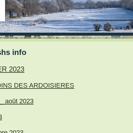
shs info
ER 2023
INS DES ARDOISIERES
 août 2023
3
re 2023