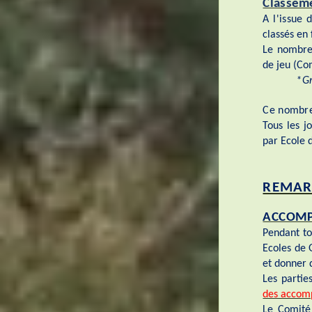
Classem
A l'issue 
classés en
Le nombre
de jeu (Co
*Gr
Ce nombre 
Tous les j
par Ecole 
REMAR
ACCOMP
Pendant to
Ecoles de 
et donner 
Les partie
des accom
Le Comité