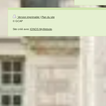
Version imprimable
|
Plan du site
© GCAP
Site créé avec
IONOS MyWebsite
.