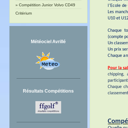
Compétition Junior Volvo CD49
l’Ecole de
Les manche
Critérium
U10 et U12
Chaque to
(compte po
Météociel Avrillé
Un classem
Un prix ser
Chaque ann
Pour la sa
chipping, 
participan
Chaque cha
Résultats Compétitions
classement
Compét