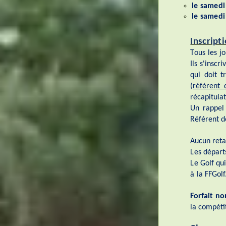
le samed
le samed
Inscript
Tous les j
Ils s'insc
qui doit t
(
référent
récapitulat
Un rappel
Référent d
Aucun reta
Les départ
Le Golf qui
à la FFGolf
Forfait non
la compéti