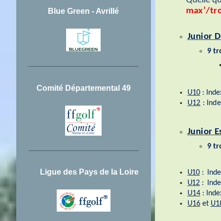
Quelle qu
max’/tr
Blue Green - Avrillé
Junior 
9 t
Comité Départemental 49
U10
: Inde
U12
: Inde
Junior E
9 
Ligue des Pays de la Loire
U10
:
Inde
U12
:
Inde
U14
: Inde
U16
et
U1