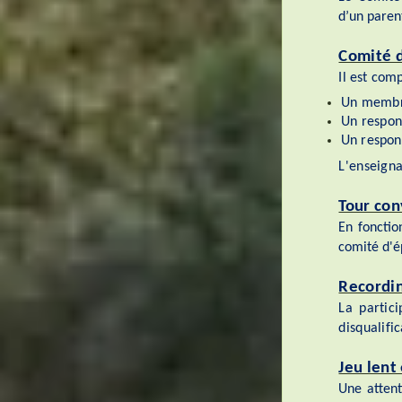
d’un pare
Comité 
Il est com
Un membr
Un respon
Un respon
L'enseigna
Tour con
En fonctio
comité d'é
Recordi
La partic
disqualific
Jeu lent
Une attent