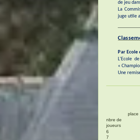
de jeu dans
La Commiss
juge utile 
Classeme
Par Ecole 
L’Ecole de
« Champion
Une remise
place
nbre de
joueurs
6
7