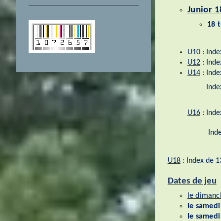
Junior 1
18
U10
: Ind
U12
: Inde
U14
: Inde
Index 
U16
: Ind
Index infér
U18
: Index de 1
Dates de jeu
le dimanc
le samed
le samedi