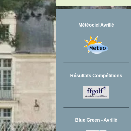
Météociel Avrillé
Résultats Compétitions
Blue Green - Avrillé