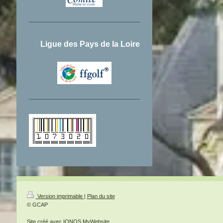
Ligue des Pays de la Loire
Version imprimable
|
Plan du site
© GCAP
Site créé avec
IONOS MyWebsite
.